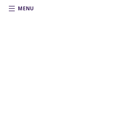
MENU
Chalupa přímo pod sjezdovkou
Herlíkovice Bubákov - Krkonoše
Přímo u sjezdovky